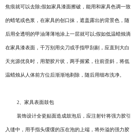
焦痕就可以去除;假如家具漆面擦破，能用和家具色调一致
的蜡笔或色浆，在家具的创口抹，遮盖露出的背景色，随
后用全透明的甲油薄薄地涂上一层就可以;假如低温蜡烛滴
在家具漆表面，千万别用尖刀或手指甲刮剔，应直到大白
天光源优良时，用塑胶片状，两手握紧，往前歪斜，将低
温蜡烛从人体前方位后渐渐地剃除，随后用细布洗净。
2、家具表面鼓包
装饰设计全瓷贴面造成鼓泡后，应注射针将强力胶引
入缝中，用手指头缓缓的压在泡的上端，将外溢的强力胶