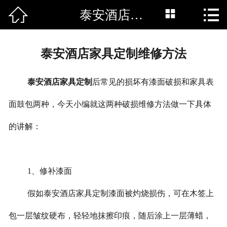



泰安酒店家具定制维修方法
网站首页

新闻中心
泰安酒店家具定制维修方法
公司简介
泰安酒店家具定制
后常见的损坏有漆面破损和家具表
产品中心
面鼓包两种，今天小编就这两种破损维修方法做一下具体
工程案例
的讲解：
联系我们
1、修补漆面
假如泰安酒店家具定制漆面被灼烧损伤，可在木签上
包一层皱纹硬布，轻轻地抹擦印痕，随后涂上一层薄蜡，