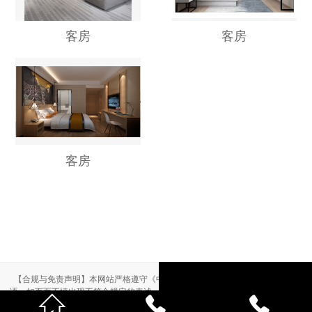
客房
客房
客房
【合规与免责声明】本网站严格遵守《中华人民共和国广告法》，尽力规范用
语。如页面不慎出现不符合规定的表述，敬请联系我们，将立即更正；相关内容



仅供参考，不构成交易依据。