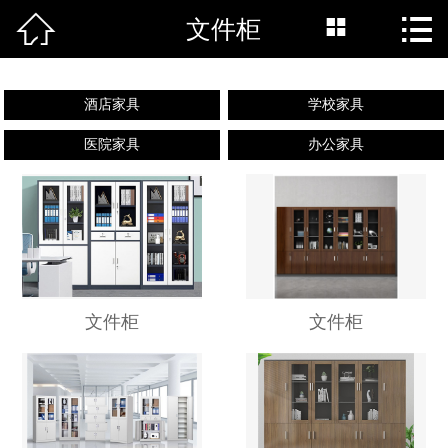



文件柜
网站首页

新闻中心
酒店家具
学校家具
公司简介
医院家具
办公家具
产品中心
工程案例
联系我们
文件柜
文件柜