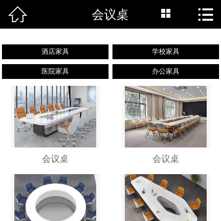



会议桌
网站首页

新闻中心
酒店家具
学校家具
公司简介
医院家具
办公家具
产品中心
工程案例
联系我们
会议桌
会议桌